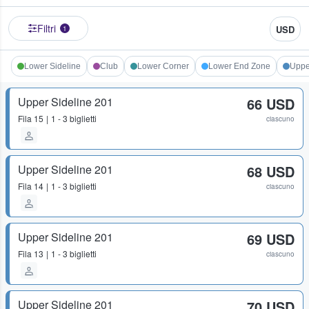
Filtri
USD
1
Lower Sideline
Club
Lower Corner
Lower End Zone
Uppe
Upper Sideline 201
66 USD
Fila
15
1 - 3 biglietti
ciascuno
Upper Sideline 201
68 USD
Fila
14
1 - 3 biglietti
ciascuno
Upper Sideline 201
69 USD
Fila
13
1 - 3 biglietti
ciascuno
Upper Sideline 201
70 USD