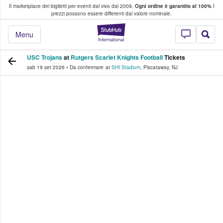
Il marketplace dei biglietti per eventi dal vivo dal 2009.
Ogni ordine è garantito al 100%
I
i fan comprano e vendono biglietti
prezzi possono essere differenti dal valore nominale.
StubHub - Dove i 
Menu
USC Trojans
at
Rutgers Scarlet Knights Football
Tickets
sab 19 set 2026
•
Da confermare
at
SHI Stadium
,
Piscataway
,
NJ