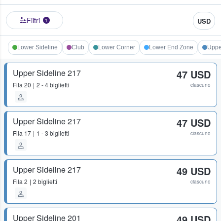
Filtri
USD
1
Lower Sideline
Club
Lower Corner
Lower End Zone
Uppe
Upper Sideline 217
47 USD
Fila
20
2 - 4 biglietti
ciascuno
Upper Sideline 217
47 USD
Fila
17
1 - 3 biglietti
ciascuno
Upper Sideline 217
49 USD
Fila
2
2 biglietti
ciascuno
Upper Sideline 201
49 USD