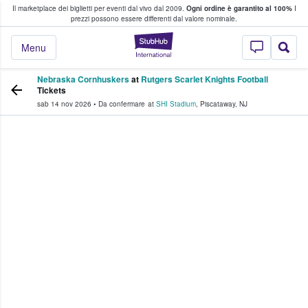
Il marketplace dei biglietti per eventi dal vivo dal 2009.
Ogni ordine è garantito al 100%
I
i fan comprano e vendono biglietti
prezzi possono essere differenti dal valore nominale.
StubHub - Dove i 
Menu
Nebraska Cornhuskers
at
Rutgers Scarlet Knights Football
Tickets
sab 14 nov 2026
•
Da confermare
at
SHI Stadium
,
Piscataway
,
NJ