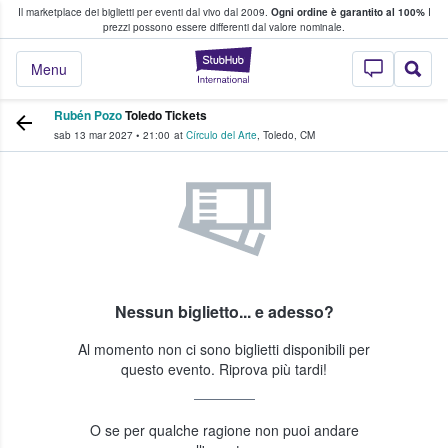
Il marketplace dei biglietti per eventi dal vivo dal 2009.
Ogni ordine è garantito al 100%
I
i fan comprano e vendono biglietti
prezzi possono essere differenti dal valore nominale.
StubHub - Dove i 
Menu
Rubén Pozo
Toledo Tickets
sab 13 mar 2027
•
21:00
at
Círculo del Arte
,
Toledo
,
CM
Nessun biglietto... e adesso?
Al momento non ci sono biglietti disponibili per
questo evento. Riprova più tardi!
O se per qualche ragione non puoi andare