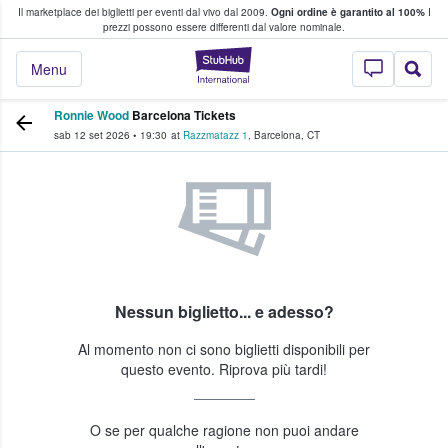
Il marketplace dei biglietti per eventi dal vivo dal 2009.
Ogni ordine è garantito al 100%
I
i fan comprano e vendono biglietti
prezzi possono essere differenti dal valore nominale.
StubHub - Dove i 
Menu
Ronnie Wood
Barcelona Tickets
sab 12 set 2026
•
19:30
at
Razzmatazz 1
,
Barcelona
,
CT
Nessun biglietto... e adesso?
Al momento non ci sono biglietti disponibili per
questo evento. Riprova più tardi!
O se per qualche ragione non puoi andare