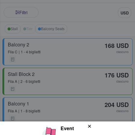
Filtri
USD
Stall
Tier
Balcony Seats
Balcony 2
168 USD
Fila
C
1 - 4 biglietti
ciascuno
Stall Block 2
176 USD
Fila
A
2 - 6 biglietti
ciascuno
Balcony 1
204 USD
Fila
A
1 - 8 biglietti
ciascuno
Event