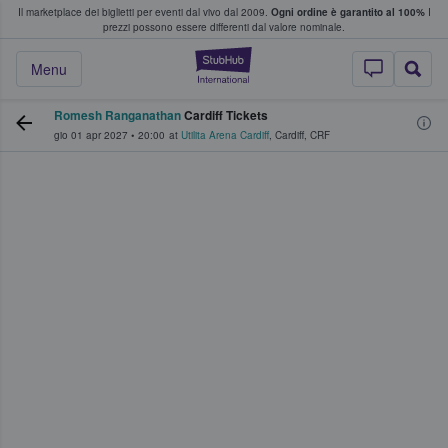
Il marketplace dei biglietti per eventi dal vivo dal 2009.
Ogni ordine è garantito al 100%
I
i fan comprano e vendono biglietti
prezzi possono essere differenti dal valore nominale.
StubHub - Dove i 
Menu
Romesh Ranganathan
Cardiff Tickets
gio 01 apr 2027
•
20:00
at
Utilita Arena Cardiff
,
Cardiff
,
CRF