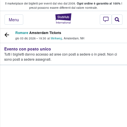
Il marketplace dei biglietti per eventi dal vivo dal 2009.
Ogni ordine è garantito al 100%
I
i fan comprano e vendono biglietti
prezzi possono essere differenti dal valore nominale.
StubHub - Dove i 
Menu
Romare
Amsterdam Tickets
gio 03 dic 2026
•
19:30
at
Melkweg
,
Amsterdam
,
NH
Evento con posto unico
Tutti i biglietti danno accesso ad aree con posti a sedere o in piedi. Non ci
sono posti a sedere assegnati.