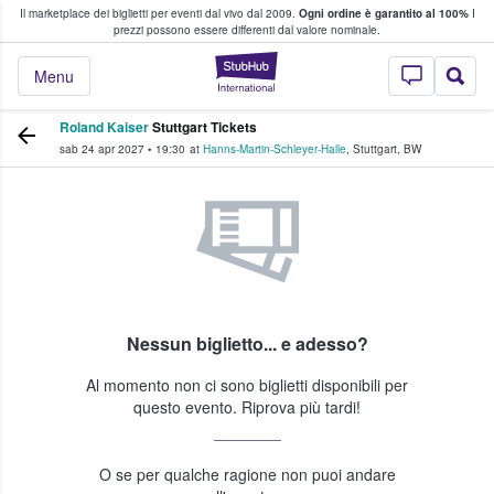
Il marketplace dei biglietti per eventi dal vivo dal 2009.
Ogni ordine è garantito al 100%
I
i fan comprano e vendono biglietti
prezzi possono essere differenti dal valore nominale.
StubHub - Dove i 
Menu
Roland Kaiser
Stuttgart Tickets
sab 24 apr 2027
•
19:30
at
Hanns-Martin-Schleyer-Halle
,
Stuttgart
,
BW
Nessun biglietto... e adesso?
Al momento non ci sono biglietti disponibili per
questo evento. Riprova più tardi!
O se per qualche ragione non puoi andare