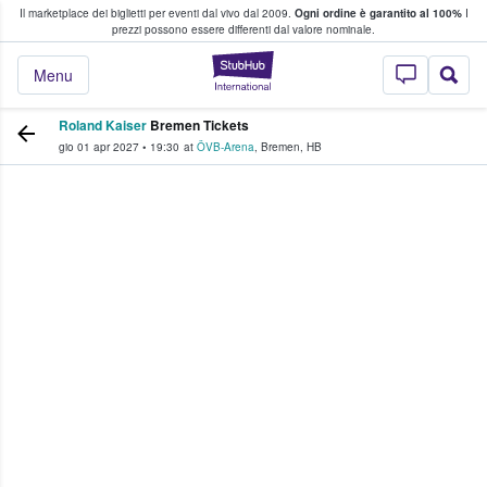
Il marketplace dei biglietti per eventi dal vivo dal 2009.
Ogni ordine è garantito al 100%
I
i fan comprano e vendono biglietti
prezzi possono essere differenti dal valore nominale.
StubHub - Dove i 
Menu
Roland Kaiser
Bremen Tickets
gio 01 apr 2027
•
19:30
at
ÖVB-Arena
,
Bremen
,
HB