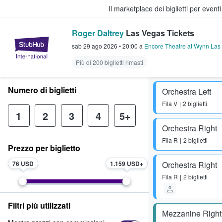
Il marketplace dei biglietti per event
Roger Daltrey
Las Vegas Tickets
StubHub - Dove i fan comprano e 
sab 29 ago 2026
•
20:00
a
Encore Theatre at Wynn Las
Più di 200 biglietti rimasti
Numero di biglietti
Orchestra Left
Fila
V
2 biglietti
1
2
3
4
5+
Orchestra Right
Fila
R
2 biglietti
Prezzo per biglietto
76 USD
1.159 USD
Orchestra Right
Fila
R
2 biglietti
Filtri più utilizzati
Mezzanine Right