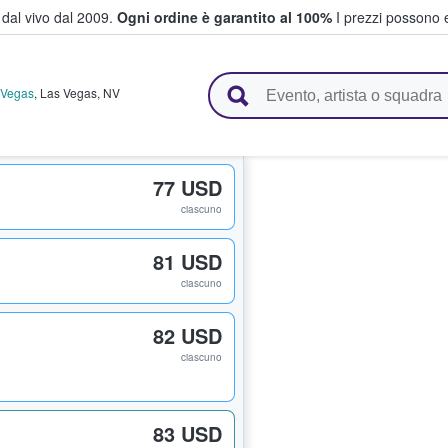
i dal vivo dal 2009.
Ogni ordine è garantito al 100%
I prezzi possono e
vendono biglietti
 Vegas
,
Las Vegas
,
NV
77 USD
ciascuno
81 USD
ciascuno
82 USD
ciascuno
83 USD