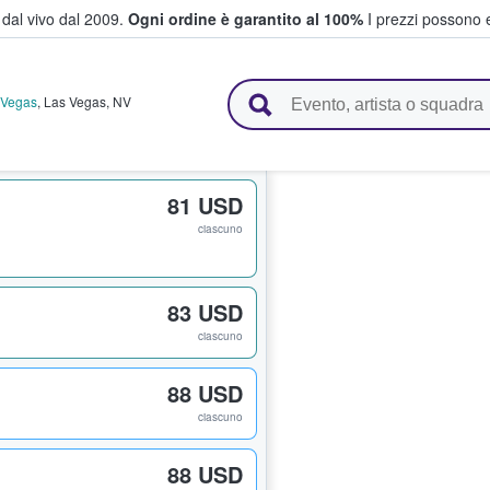
i dal vivo dal 2009.
Ogni ordine è garantito al 100%
I prezzi possono e
vendono biglietti
 Vegas
,
Las Vegas
,
NV
81 USD
ciascuno
83 USD
ciascuno
88 USD
ciascuno
88 USD