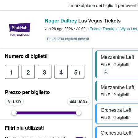
Il marketplace dei biglietti per event
Roger Daltrey
Las Vegas Tickets
StubHub - Dove i fan comprano e 
ven 28 ago 2026
•
20:00
a
Encore Theatre at Wynn Las
Più di 200 biglietti rimasti
Numero di biglietti
Mezzanine Left
Fila
E
2 biglietti
1
2
3
4
5+
Mezzanine Left
Prezzo per biglietto
Fila
E
2 biglietti
81 USD
464 USD
Orchestra Left
Fila
S
2 biglietti
Filtri più utilizzati
Orchestra Left