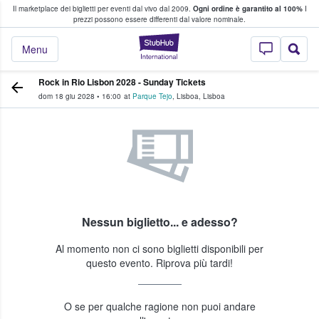
Il marketplace dei biglietti per eventi dal vivo dal 2009.
Ogni ordine è garantito al 100%
I
i fan comprano e vendono biglietti
prezzi possono essere differenti dal valore nominale.
StubHub - Dove i 
Menu
Rock in Rio Lisbon 2028 - Sunday Tickets
dom 18 giu 2028
•
16:00
at
Parque Tejo
,
Lisboa
,
Lisboa
Nessun biglietto... e adesso?
Al momento non ci sono biglietti disponibili per
questo evento. Riprova più tardi!
O se per qualche ragione non puoi andare