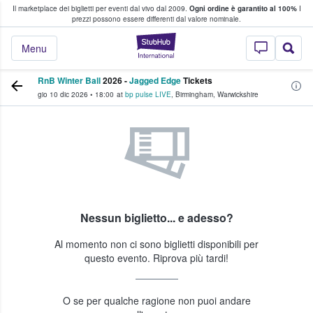
Il marketplace dei biglietti per eventi dal vivo dal 2009.
Ogni ordine è garantito al 100%
I
i fan comprano e vendono biglietti
prezzi possono essere differenti dal valore nominale.
StubHub - Dove i 
Menu
RnB Winter Ball
2026 -
Jagged Edge
Tickets
gio 10 dic 2026
•
18:00
at
bp pulse LIVE
,
Birmingham
,
Warwickshire
Nessun biglietto... e adesso?
Al momento non ci sono biglietti disponibili per
questo evento. Riprova più tardi!
O se per qualche ragione non puoi andare