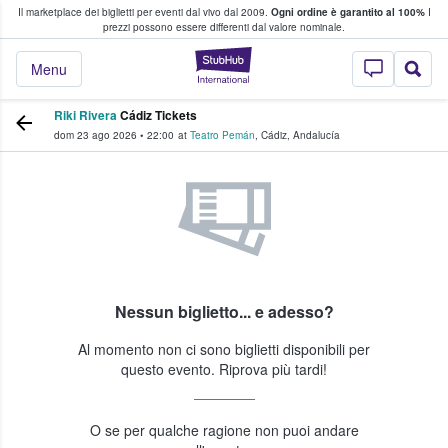
Il marketplace dei biglietti per eventi dal vivo dal 2009.
Ogni ordine è garantito al 100%
I
i fan comprano e vendono biglietti
prezzi possono essere differenti dal valore nominale.
StubHub - Dove i 
Menu
Riki Rivera
Cádiz Tickets
dom 23 ago 2026
•
22:00
at
Teatro Pemán
,
Cádiz
,
Andalucía
Nessun biglietto... e adesso?
Al momento non ci sono biglietti disponibili per
questo evento. Riprova più tardi!
O se per qualche ragione non puoi andare