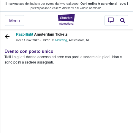
Il marketplace dei biglietti per eventi dal vivo dal 2009.
Ogni ordine è garantito al 100%
I
i fan comprano e vendono biglietti
prezzi possono essere differenti dal valore nominale.
StubHub - Dove i 
Menu
Razorlight
Amsterdam Tickets
mer 11 nov 2026
•
19:30
at
Melkweg
,
Amsterdam
,
NH
Evento con posto unico
Tutti i biglietti danno accesso ad aree con posti a sedere o in piedi. Non ci
sono posti a sedere assegnati.