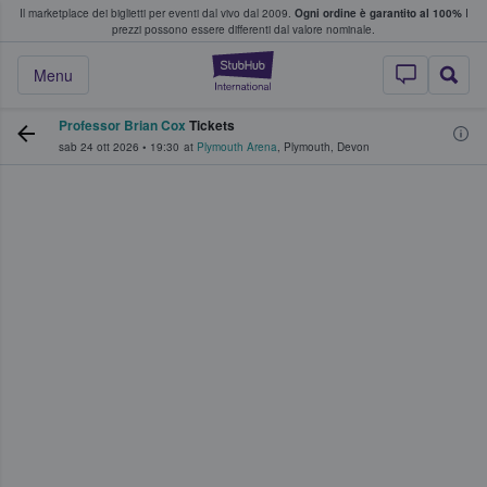
Il marketplace dei biglietti per eventi dal vivo dal 2009.
Ogni ordine è garantito al 100%
I
i fan comprano e vendono biglietti
prezzi possono essere differenti dal valore nominale.
StubHub - Dove i 
Menu
Professor Brian Cox
Tickets
sab 24 ott 2026
•
19:30
at
Plymouth Arena
,
Plymouth
,
Devon