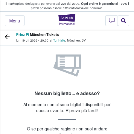
Il marketplace dei biglietti per eventi dal vivo dal 2009.
Ogni ordine è garantito al 100%
I
i fan comprano e vendono biglietti
prezzi possono essere differenti dal valore nominale.
StubHub - Dove i 
Menu
Prinz Pi
München Tickets
lun 19 ott 2026
•
20:00
at
TonHalle
,
München
,
BV
Nessun biglietto... e adesso?
Al momento non ci sono biglietti disponibili per
questo evento. Riprova più tardi!
O se per qualche ragione non puoi andare