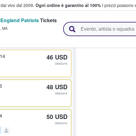
i dal vivo dal 2009.
Ogni ordine è garantito al 100%
I prezzi possono e
England Patriots
Tickets
vendono biglietti
h
,
MA
314
46 USD
ciascuno
6
48 USD
ciascuno
4
50 USD
ciascuno