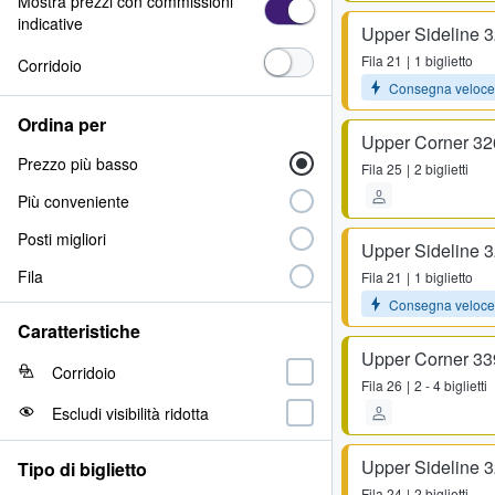
Mostra prezzi con commissioni
indicative
Upper Sideline 
Fila
21
1 biglietto
Corridoio
Consegna veloce
Ordina per
Upper Corner 32
Prezzo più basso
Fila
25
2 biglietti
Più conveniente
Posti migliori
Upper Sideline 
Fila
Fila
21
1 biglietto
Consegna veloce
Caratteristiche
Upper Corner 33
Corridoio
Fila
26
2 - 4 biglietti
Escludi visibilità ridotta
Upper Sideline 
Tipo di biglietto
Fila
24
2 biglietti