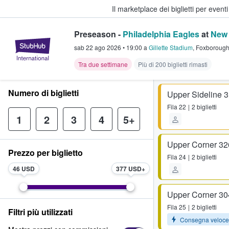
Il marketplace dei biglietti per event
Preseason -
Philadelphia Eagles
at
New 
StubHub - Dove i fan comprano e 
sab 22 ago 2026
•
19:00
a
Gillette Stadium
,
Foxboroug
Tra due settimane
Più di 200 biglietti rimasti
Numero di biglietti
Upper Sideline 
Fila
22
2 biglietti
1
2
3
4
5+
Upper Corner 32
Prezzo per biglietto
Fila
24
2 biglietti
46 USD
377 USD
Upper Corner 30
Fila
25
2 biglietti
Filtri più utilizzati
Consegna veloce