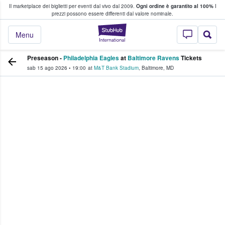
Il marketplace dei biglietti per eventi dal vivo dal 2009.
Ogni ordine è garantito al 100%
I
i fan comprano e vendono biglietti
prezzi possono essere differenti dal valore nominale.
StubHub - Dove i 
Menu
Preseason -
Philadelphia Eagles
at
Baltimore Ravens
Tickets
sab 15 ago 2026
•
19:00
at
M&T Bank Stadium
,
Baltimore
,
MD