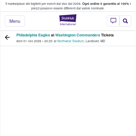
Il marketplace dei biglietti per eventi dal vivo dal 2009.
Ogni ordine è garantito al 100%
I
i fan comprano e vendono biglietti
prezzi possono essere differenti dal valore nominale.
StubHub - Dove i 
Menu
Philadelphia Eagles
at
Washington Commanders
Tickets
dom 01 nov 2026
•
20:20
at
Northwest Stadium
,
Landover
,
MD