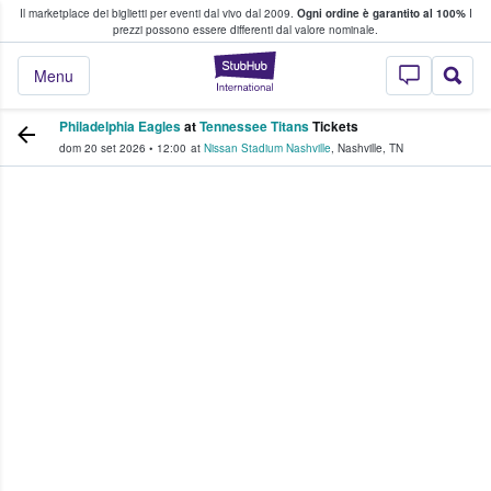
Il marketplace dei biglietti per eventi dal vivo dal 2009.
Ogni ordine è garantito al 100%
I
i fan comprano e vendono biglietti
prezzi possono essere differenti dal valore nominale.
StubHub - Dove i 
Menu
Philadelphia Eagles
at
Tennessee Titans
Tickets
dom 20 set 2026
•
12:00
at
Nissan Stadium Nashville
,
Nashville
,
TN