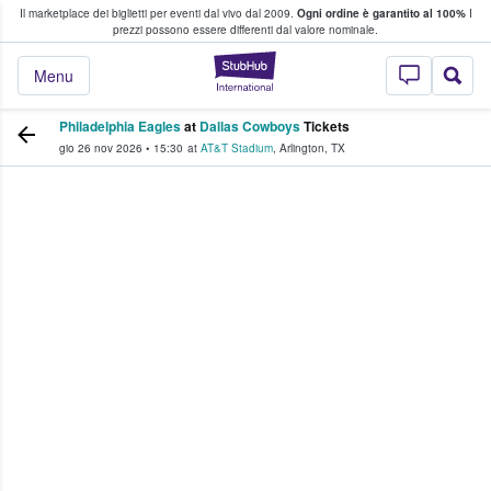
Il marketplace dei biglietti per eventi dal vivo dal 2009.
Ogni ordine è garantito al 100%
I
i fan comprano e vendono biglietti
prezzi possono essere differenti dal valore nominale.
StubHub - Dove i 
Menu
Philadelphia Eagles
at
Dallas Cowboys
Tickets
gio 26 nov 2026
•
15:30
at
AT&T Stadium
,
Arlington
,
TX