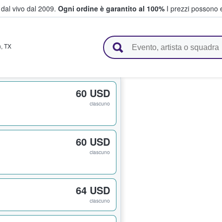
i dal vivo dal 2009.
Ogni ordine è garantito al 100%
I prezzi possono e
vendono biglietti
n
,
TX
60 USD
ciascuno
60 USD
ciascuno
64 USD
ciascuno