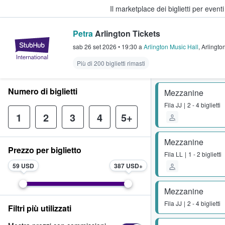
Il marketplace dei biglietti per event
Petra
Arlington Tickets
StubHub - Dove i fan comprano e 
sab 26 set 2026
•
19:30
a
Arlington Music Hall
,
Arlingto
Più di 200 biglietti rimasti
Numero di biglietti
Mezzanine
Fila
JJ
2 - 4 biglietti
1
2
3
4
5+
Mezzanine
Prezzo per biglietto
Fila
LL
1 - 2 biglietti
59 USD
387 USD
Mezzanine
Fila
JJ
2 - 4 biglietti
Filtri più utilizzati