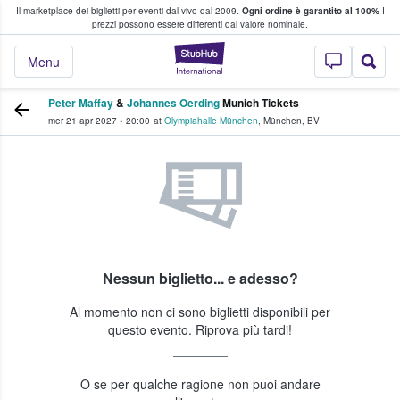
Il marketplace dei biglietti per eventi dal vivo dal 2009.
Ogni ordine è garantito al 100%
I
i fan comprano e vendono biglietti
prezzi possono essere differenti dal valore nominale.
StubHub - Dove i 
Menu
Peter Maffay
&
Johannes Oerding
Munich Tickets
mer 21 apr 2027
•
20:00
at
Olympiahalle München
,
München
,
BV
Nessun biglietto... e adesso?
Al momento non ci sono biglietti disponibili per
questo evento. Riprova più tardi!
O se per qualche ragione non puoi andare