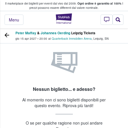
Il marketplace dei biglietti per eventi dal vivo dal 2009.
Ogni ordine è garantito al 100%
I
i fan comprano e vendono biglietti
prezzi possono essere differenti dal valore nominale.
StubHub - Dove i 
Menu
Peter Maffay
&
Johannes Oerding
Leipzig Tickets
gio 15 apr 2027
•
20:00
at
Quarterback Immobilien Arena
,
Leipzig
,
SN
Nessun biglietto... e adesso?
Al momento non ci sono biglietti disponibili per
questo evento. Riprova più tardi!
O se per qualche ragione non puoi andare