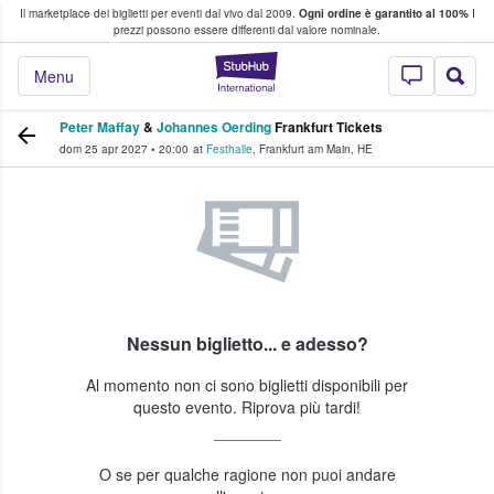
Il marketplace dei biglietti per eventi dal vivo dal 2009.
Ogni ordine è garantito al 100%
I
i fan comprano e vendono biglietti
prezzi possono essere differenti dal valore nominale.
StubHub - Dove i 
Menu
Peter Maffay
&
Johannes Oerding
Frankfurt Tickets
dom 25 apr 2027
•
20:00
at
Festhalle
,
Frankfurt am Main
,
HE
Nessun biglietto... e adesso?
Al momento non ci sono biglietti disponibili per
questo evento. Riprova più tardi!
O se per qualche ragione non puoi andare