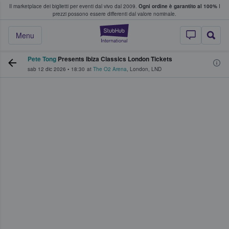
Il marketplace dei biglietti per eventi dal vivo dal 2009.
Ogni ordine è garantito al 100%
I
i fan comprano e vendono biglietti
prezzi possono essere differenti dal valore nominale.
StubHub - Dove i 
Menu
Pete Tong
Presents Ibiza Classics London Tickets
sab 12 dic 2026
•
18:30
at
The O2 Arena
,
London
,
LND