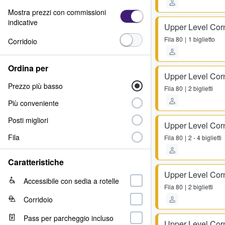
Mostra prezzi con commissioni
indicative
Upper Level Cor
Fila
80
1 biglietto
Corridoio
Ordina per
Upper Level Co
Prezzo più basso
Fila
80
2 biglietti
Più conveniente
Posti migliori
Upper Level Cor
Fila
Fila
80
2 - 4 biglietti
Caratteristiche
Upper Level Co
Accessibile con sedia a rotelle
Fila
80
2 biglietti
Corridoio
Pass per parcheggio incluso
Upper Level Co