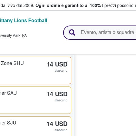
i dal vivo dal 2009.
Ogni ordine è garantito al 100%
I prezzi possono e
ittany Lions Football
vendono biglietti
iversity Park
,
PA
d Zone SHU
14 USD
ciascuno
ner SAU
14 USD
ciascuno
ner SJU
14 USD
ciascuno