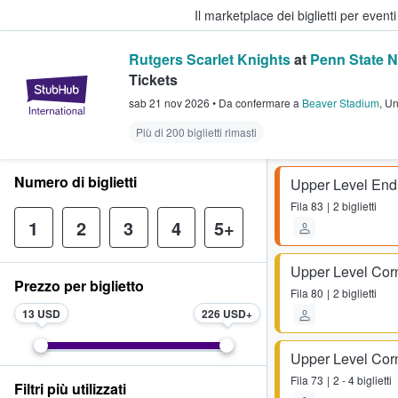
Il marketplace dei biglietti per event
Rutgers Scarlet Knights
at
Penn State N
Tickets
StubHub - Dove i fan comprano e 
sab 21 nov 2026
•
Da confermare
a
Beaver Stadium
,
Un
Più di 200 biglietti rimasti
Numero di biglietti
Upper Level En
Fila
83
2 biglietti
1
2
3
4
5+
Upper Level Cor
Prezzo per biglietto
Fila
80
2 biglietti
13 USD
226 USD
Upper Level Cor
Fila
73
2 - 4 biglietti
Filtri più utilizzati