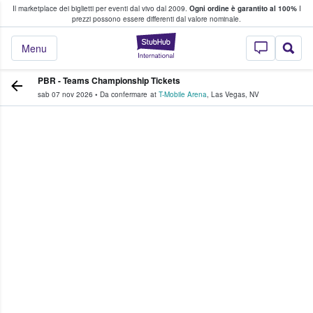
Il marketplace dei biglietti per eventi dal vivo dal 2009.
Ogni ordine è garantito al 100%
I
i fan comprano e vendono biglietti
prezzi possono essere differenti dal valore nominale.
StubHub - Dove i 
Menu
PBR - Teams Championship Tickets
sab 07 nov 2026
•
Da confermare
at
T-Mobile Arena
,
Las Vegas
,
NV