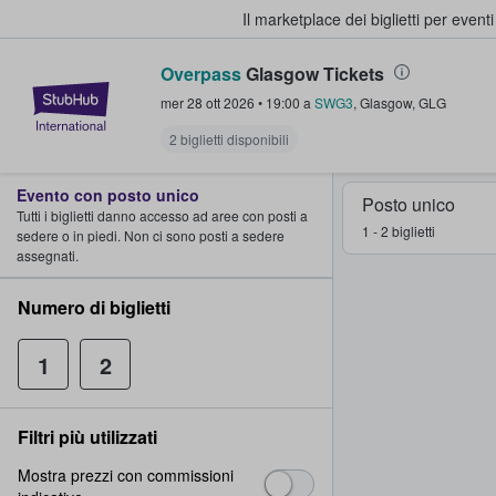
Il marketplace dei biglietti per event
Overpass
Glasgow Tickets
StubHub - Dove i fan comprano e 
mer 28 ott 2026
•
19:00
a
SWG3
,
Glasgow
,
GLG
2 biglietti disponibili
Evento con posto unico
Posto unico
Tutti i biglietti danno accesso ad aree con posti a
1 - 2 biglietti
sedere o in piedi. Non ci sono posti a sedere
assegnati.
Numero di biglietti
1
2
Filtri più utilizzati
Mostra prezzi con commissioni