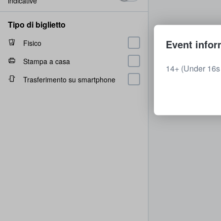
indicative
Tipo di biglietto
Event infor
Fisico
Stampa a casa
14+ (Under 16s 
Trasferimento su smartphone