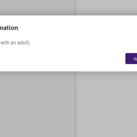
mation
with an adult)
V