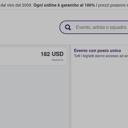
i dal vivo dal 2009.
Ogni ordine è garantito al 100%
I prezzi possono e
vendono biglietti
Evento con posto unico
182 USD
Tutti i biglietti danno accesso ad a
ciascuno