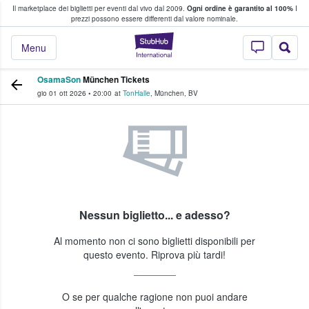
Il marketplace dei biglietti per eventi dal vivo dal 2009.
Ogni ordine è garantito al 100%
I
i fan comprano e vendono biglietti
prezzi possono essere differenti dal valore nominale.
StubHub - Dove i 
Menu
OsamaSon
München Tickets
gio 01 ott 2026
•
20:00
at
TonHalle
,
München
,
BV
Nessun biglietto... e adesso?
Al momento non ci sono biglietti disponibili per
questo evento. Riprova più tardi!
O se per qualche ragione non puoi andare