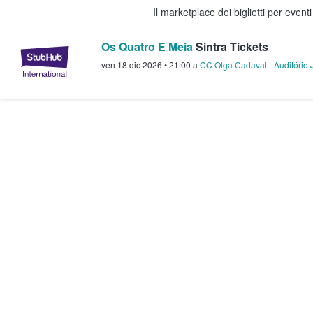
Il marketplace dei biglietti per event
Os Quatro E Meia
Sintra Tickets
StubHub - Dove i fan comprano e 
ven 18 dic 2026
•
21:00
a
CC Olga Cadaval - Auditório