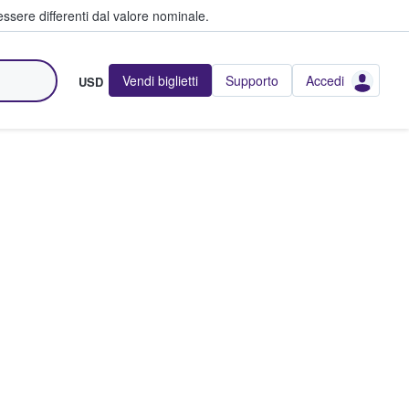
ssere differenti dal valore nominale.
Vendi biglietti
Supporto
Accedi
USD