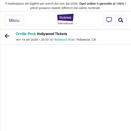
Il marketplace dei biglietti per eventi dal vivo dal 2009.
Ogni ordine è garantito al 100%
I
i fan comprano e vendono biglietti
prezzi possono essere differenti dal valore nominale.
StubHub - Dove i 
Menu
Orville Peck
Hollywood Tickets
ven 18 set 2026
•
20:00
at
Hollywood Bowl
,
Hollywood
,
CA