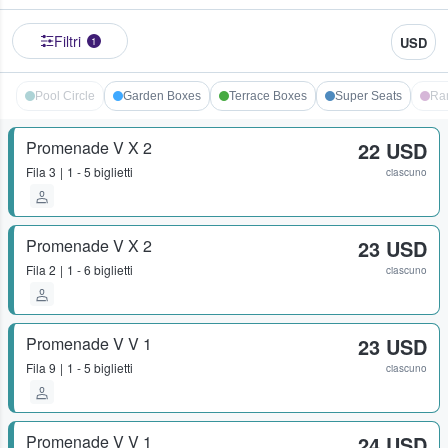
Filtri
USD
1
Pool Circle
Garden Boxes
Terrace Boxes
Super Seats
Ra
Promenade V X 2
22 USD
Fila
3
1 - 5 biglietti
ciascuno
Promenade V X 2
23 USD
Fila
2
1 - 6 biglietti
ciascuno
Promenade V V 1
23 USD
Fila
9
1 - 5 biglietti
ciascuno
Promenade V V 1
24 USD