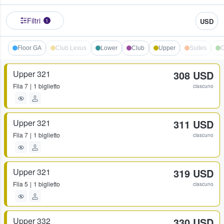
Filtri
USD
1
Floor GA
Club Lexus
Lower
Club
Upper
Suites
C
Upper 321
308 USD
Fila
7
1 biglietto
ciascuno
Upper 321
311 USD
Fila
7
1 biglietto
ciascuno
Upper 321
319 USD
Fila
5
1 biglietto
ciascuno
Upper 332
330 USD