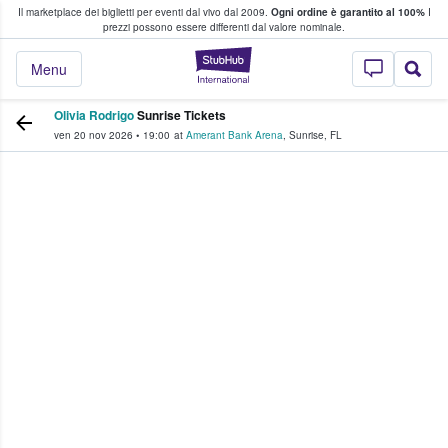
Il marketplace dei biglietti per eventi dal vivo dal 2009.
Ogni ordine è garantito al 100%
I
i fan comprano e vendono biglietti
prezzi possono essere differenti dal valore nominale.
StubHub - Dove i 
Menu
Olivia Rodrigo
Sunrise Tickets
ven 20 nov 2026
•
19:00
at
Amerant Bank Arena
,
Sunrise
,
FL