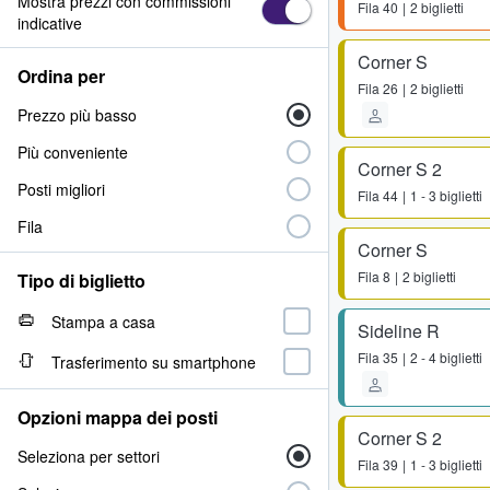
Mostra prezzi con commissioni
Fila
40
2 biglietti
indicative
Corner S
Ordina per
Fila
26
2 biglietti
Prezzo più basso
Più conveniente
Corner S 2
Posti migliori
Fila
44
1 - 3 biglietti
Fila
Corner S
Fila
8
2 biglietti
Tipo di biglietto
Stampa a casa
Sideline R
Fila
35
2 - 4 biglietti
Trasferimento su smartphone
Opzioni mappa dei posti
Corner S 2
Seleziona per settori
Fila
39
1 - 3 biglietti