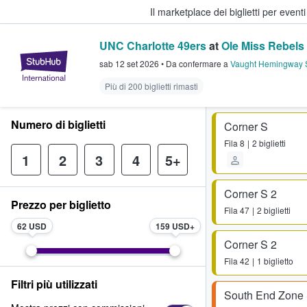
Il marketplace dei biglietti per event
UNC Charlotte 49ers
at
Ole Miss Rebels 
StubHub - Dove i fan comprano e 
sab 12 set 2026
•
Da confermare
a
Vaught Hemingway 
Più di 200 biglietti rimasti
Numero di biglietti
Corner S
Fila
8
2 biglietti
1
2
3
4
5+
Corner S 2
Prezzo per biglietto
Fila
47
2 biglietti
62 USD
159 USD
Corner S 2
Fila
42
1 biglietto
Filtri più utilizzati
South End Zone 