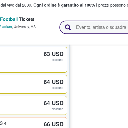
i dal vivo dal 2009.
Ogni ordine è garantito al 100%
I prezzi possono e
Football
Tickets
vendono biglietti
Stadium
,
University
,
MS
63 USD
ciascuno
64 USD
ciascuno
64 USD
ciascuno
S 4
66 USD