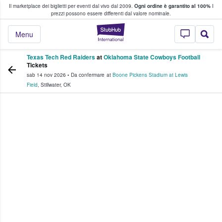
Il marketplace dei biglietti per eventi dal vivo dal 2009.
Ogni ordine è garantito al 100%
I
i fan comprano e vendono biglietti
prezzi possono essere differenti dal valore nominale.
StubHub - Dove i 
Menu
Texas Tech Red Raiders
at
Oklahoma State Cowboys Football
Tickets
sab 14 nov 2026
•
Da confermare
at
Boone Pickens Stadium at Lewis
Field
,
Stillwater
,
OK