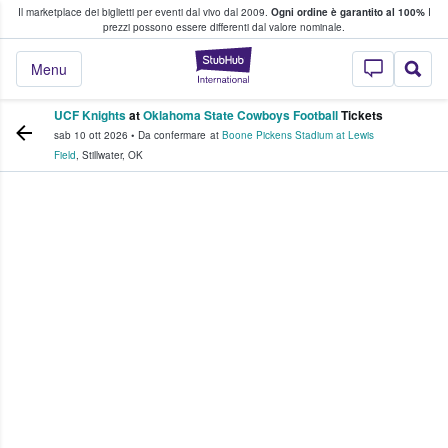
Il marketplace dei biglietti per eventi dal vivo dal 2009.
Ogni ordine è garantito al 100%
I
i fan comprano e vendono biglietti
prezzi possono essere differenti dal valore nominale.
StubHub - Dove i 
Menu
UCF Knights
at
Oklahoma State Cowboys Football
Tickets
sab 10 ott 2026
•
Da confermare
at
Boone Pickens Stadium at Lewis
Field
,
Stillwater
,
OK