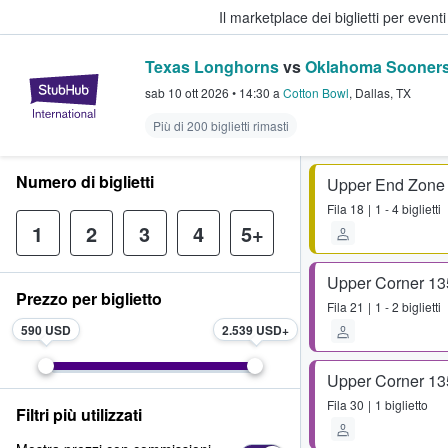
Il marketplace dei biglietti per event
Texas Longhorns
vs
Oklahoma Sooner
StubHub - Dove i fan comprano e 
sab 10 ott 2026
•
14:30
a
Cotton Bowl
,
Dallas
,
TX
Più di 200 biglietti rimasti
Numero di biglietti
Upper End Zone
Fila
18
1 - 4 biglietti
1
2
3
4
5+
Upper Corner 13
Prezzo per biglietto
Fila
21
1 - 2 biglietti
590 USD
2.539 USD
Upper Corner 13
Fila
30
1 biglietto
Filtri più utilizzati