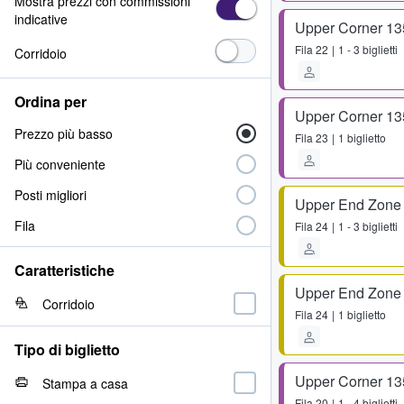
Mostra prezzi con commissioni
indicative
Upper Corner 13
Fila
22
1 - 3 biglietti
Corridoio
Ordina per
Upper Corner 13
Prezzo più basso
Fila
23
1 biglietto
Più conveniente
Posti migliori
Upper End Zone
Fila
Fila
24
1 - 3 biglietti
Caratteristiche
Upper End Zone
Corridoio
Fila
24
1 biglietto
Tipo di biglietto
Upper Corner 13
Stampa a casa
Fila
20
1 - 4 biglietti