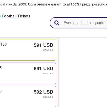
i dal vivo dal 2009.
Ogni ordine è garantito al 100%
I prezzi possono e
s
Football Tickets
vendono biglietti
 136
591 USD
ciascuno
5
591 USD
ciascuno
5
592 USD
ciascuno