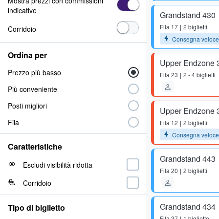
Mostra prezzi con commissioni
indicative
Grandstand 430
Fila
17
2 biglietti
Corridoio
Consegna veloce
Ordina per
Upper Endzone 
Prezzo più basso
Fila
23
2 - 4 biglietti
Più conveniente
Posti migliori
Upper Endzone 
Fila
Fila
12
2 biglietti
Consegna veloce
Caratteristiche
Grandstand 443
Escludi visibilità ridotta
Fila
20
2 biglietti
Corridoio
Grandstand 434
Tipo di biglietto
Fila
37
1 biglietto