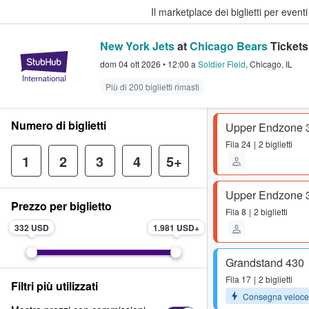
Il marketplace dei biglietti per event
New York Jets
at
Chicago Bears
Tickets
StubHub - Dove i fan comprano e 
dom 04 ott 2026
•
12:00
a
Soldier Field
,
Chicago
,
IL
Più di 200 biglietti rimasti
Numero di biglietti
Upper Endzone 
Fila
24
2 biglietti
1
2
3
4
5+
Upper Endzone 
Prezzo per biglietto
Fila
8
2 biglietti
332 USD
1.981 USD
Grandstand 430
Fila
17
2 biglietti
Filtri più utilizzati
Consegna veloce