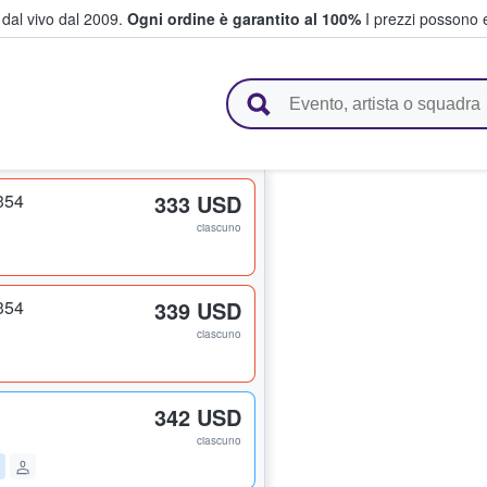
i dal vivo dal 2009.
Ogni ordine è garantito al 100%
I prezzi possono e
vendono biglietti
354
333 USD
ciascuno
354
339 USD
ciascuno
342 USD
ciascuno