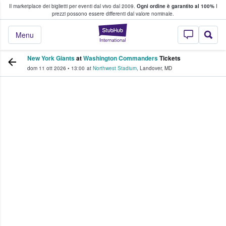
Il marketplace dei biglietti per eventi dal vivo dal 2009.
Ogni ordine è garantito al 100%
I
i fan comprano e vendono biglietti
prezzi possono essere differenti dal valore nominale.
StubHub - Dove i 
Menu
New York Giants
at
Washington Commanders
Tickets
dom 11 ott 2026
•
13:00
at
Northwest Stadium
,
Landover
,
MD