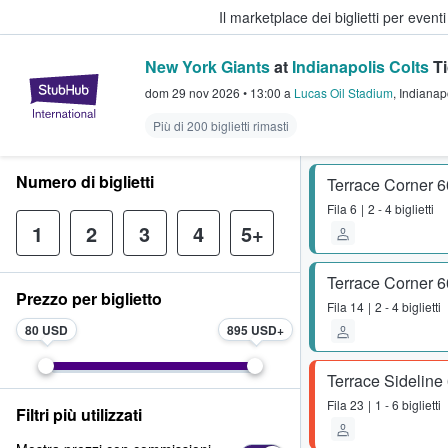
Il marketplace dei biglietti per event
New York Giants
at
Indianapolis Colts
Ti
StubHub - Dove i fan comprano e 
dom 29 nov 2026
•
13:00
a
Lucas Oil Stadium
,
Indianap
Più di 200 biglietti rimasti
Numero di biglietti
Terrace Corner 
Fila
6
2 - 4 biglietti
1
2
3
4
5+
Terrace Corner 
Prezzo per biglietto
Fila
14
2 - 4 biglietti
80 USD
895 USD
Terrace Sideline
Fila
23
1 - 6 biglietti
Filtri più utilizzati