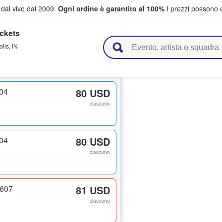
i dal vivo dal 2009.
Ogni ordine è garantito al 100%
I prezzi possono e
ckets
vendono biglietti
olis
,
IN
604
80 USD
ciascuno
604
80 USD
ciascuno
 607
81 USD
ciascuno