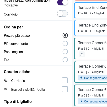
Mostra prezzi con commissioni
indicative
Terrace End Zon
Fila
16
2 - 4 biglietti
Corridoio
Terrace End Zon
Ordina per
Fila
28
1 - 3 biglietti
Prezzo più basso
Terrace Corner 
Più conveniente
Fila
5
2 - 4 biglietti
Posti migliori
Fila
Terrace Corner 
Caratteristiche
Fila
5
2 - 4 biglietti
Consegna veloce
Corridoio
Terrace Corner 
Escludi visibilità ridotta
Fila
6
2 - 4 biglietti
Tipo di biglietto
Consegna veloce