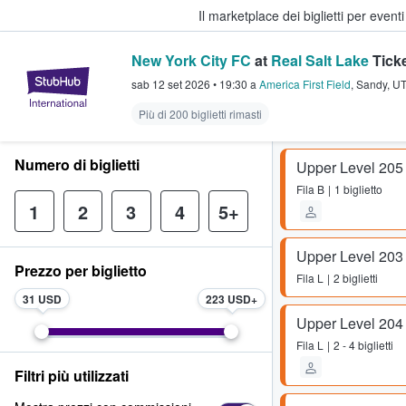
Il marketplace dei biglietti per event
New York City FC
at
Real Salt Lake
Tick
StubHub - Dove i fan comprano e 
sab 12 set 2026
•
19:30
a
America First Field
,
Sandy
,
U
Più di 200 biglietti rimasti
Numero di biglietti
Upper Level 205
Fila
B
1 biglietto
1
2
3
4
5+
Upper Level 203
Prezzo per biglietto
Fila
L
2 biglietti
31 USD
223 USD
Upper Level 204
Fila
L
2 - 4 biglietti
Filtri più utilizzati