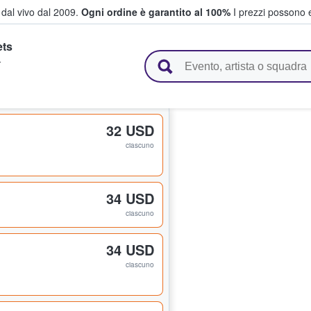
i dal vivo dal 2009.
Ogni ordine è garantito al 100%
I prezzi possono e
ets
vendono biglietti
T
32 USD
ciascuno
34 USD
ciascuno
34 USD
ciascuno