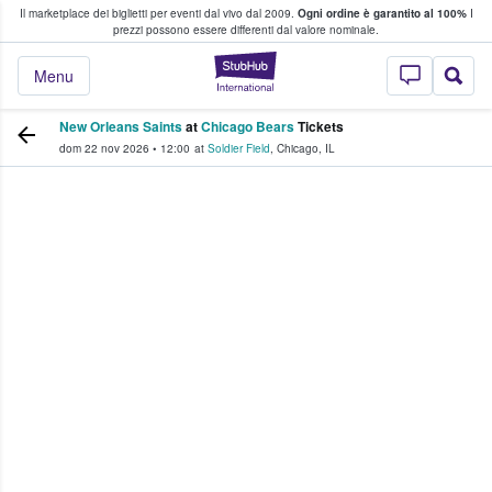
Il marketplace dei biglietti per eventi dal vivo dal 2009.
Ogni ordine è garantito al 100%
I
i fan comprano e vendono biglietti
prezzi possono essere differenti dal valore nominale.
StubHub - Dove i 
Menu
New Orleans Saints
at
Chicago Bears
Tickets
dom 22 nov 2026
•
12:00
at
Soldier Field
,
Chicago
,
IL