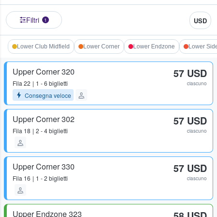
Filtri
USD
1
Lower Club Midfield
Lower Corner
Lower Endzone
Lower Side
Upper Corner 320
57 USD
Fila
22
1 - 6 biglietti
ciascuno
Consegna veloce
Upper Corner 302
57 USD
Fila
18
2 - 4 biglietti
ciascuno
Upper Corner 330
57 USD
Fila
16
1 - 2 biglietti
ciascuno
Upper Endzone 323
58 USD