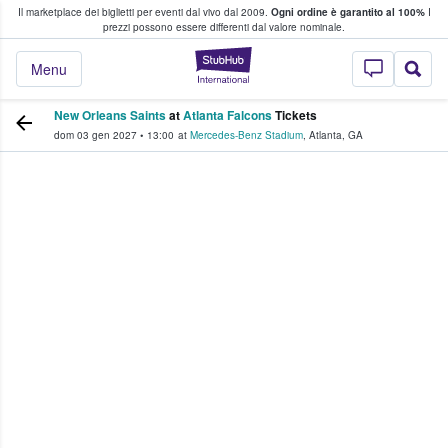
Il marketplace dei biglietti per eventi dal vivo dal 2009.
Ogni ordine è garantito al 100%
I
i fan comprano e vendono biglietti
prezzi possono essere differenti dal valore nominale.
StubHub - Dove i 
Menu
New Orleans Saints
at
Atlanta Falcons
Tickets
dom 03 gen 2027
•
13:00
at
Mercedes-Benz Stadium
,
Atlanta
,
GA