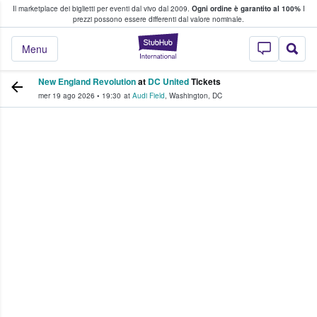
Il marketplace dei biglietti per eventi dal vivo dal 2009.
Ogni ordine è garantito al 100%
I
i fan comprano e vendono biglietti
prezzi possono essere differenti dal valore nominale.
StubHub - Dove i 
Menu
New England Revolution
at
DC United
Tickets
mer 19 ago 2026
•
19:30
at
Audi Field
,
Washington
,
DC