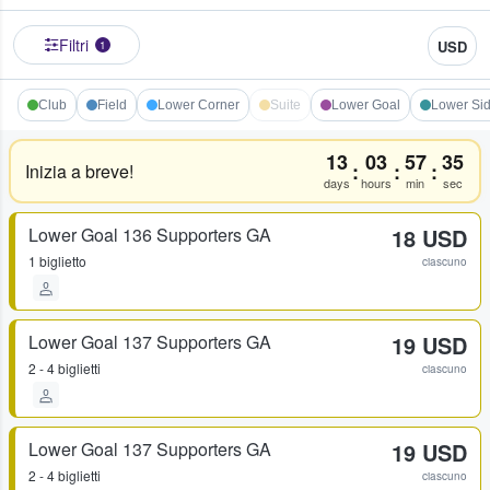
Filtri
USD
1
Club
Field
Lower Corner
Suite
Lower Goal
Lower Sid
13
03
57
35
:
:
:
Inizia a breve!
days
hours
min
sec
Lower Goal 136 Supporters GA
18 USD
1 biglietto
ciascuno
Lower Goal 137 Supporters GA
19 USD
2 - 4 biglietti
ciascuno
Lower Goal 137 Supporters GA
19 USD
2 - 4 biglietti
ciascuno