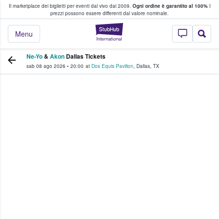
Il marketplace dei biglietti per eventi dal vivo dal 2009.
Ogni ordine è garantito al 100%
I
i fan comprano e vendono biglietti
prezzi possono essere differenti dal valore nominale.
StubHub - Dove i 
Menu
Ne-Yo
&
Akon
Dallas Tickets
sab 08 ago 2026
•
20:00
at
Dos Equis Pavilion
,
Dallas
,
TX