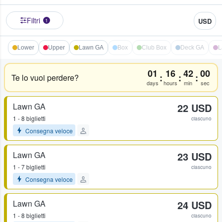
Filtri
USD
1
Lower
Upper
Lawn GA
Box
Club Box
Deck GA
L
01
16
42
00
:
:
:
Te lo vuoi perdere?
days
hours
min
sec
Lawn GA
22 USD
1 - 8 biglietti
ciascuno
Consegna veloce
Lawn GA
23 USD
1 - 7 biglietti
ciascuno
Consegna veloce
Lawn GA
24 USD
1 - 8 biglietti
ciascuno