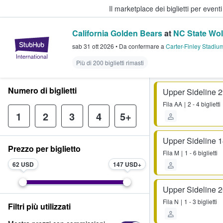
Il marketplace dei biglietti per event
California Golden Bears
at
NC State Wol
StubHub - Dove i fan comprano e 
sab 31 ott 2026
•
Da confermare
a
Carter-Finley Stadiu
Più di 200 biglietti rimasti
Numero di biglietti
Upper Sideline 
Fila
AA
2 - 4 biglietti
1
2
3
4
5+
Upper Sideline 
Prezzo per biglietto
Fila
M
1 - 6 biglietti
62 USD
147 USD
Upper Sideline 
Fila
N
1 - 3 biglietti
Filtri più utilizzati