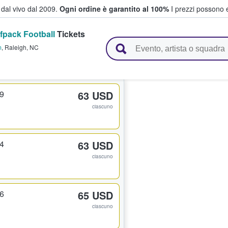
i dal vivo dal 2009.
Ogni ordine è garantito al 100%
I prezzi possono e
fpack Football
Tickets
vendono biglietti
m
,
Raleigh
,
NC
29
63 USD
ciascuno
14
63 USD
ciascuno
26
65 USD
ciascuno