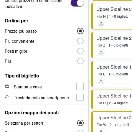
Mostra prezzi con commissioni
indicative
Upper Sideline 
Fila
N
1 - 8 biglietti
Ordina per
Prezzo più basso
Upper Sideline 
Più conveniente
Fila
Z
1 - 6 biglietti
Posti migliori
Fila
Upper Sideline 
Fila
L
1 - 6 biglietti
Tipo di biglietto
Stampa a casa
Upper Sideline 
Trasferimento su smartphone
Fila
U
2 - 4 biglietti
Opzioni mappa dei posti
Upper Sideline 
Seleziona per settori
Fila
W
2 - 4 biglietti