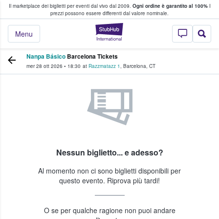
Il marketplace dei biglietti per eventi dal vivo dal 2009.
Ogni ordine è garantito al 100%
I
i fan comprano e vendono biglietti
prezzi possono essere differenti dal valore nominale.
StubHub - Dove i 
Menu
Nanpa Básico
Barcelona Tickets
mer 28 ott 2026
•
18:30
at
Razzmatazz 1
,
Barcelona
,
CT
Nessun biglietto... e adesso?
Al momento non ci sono biglietti disponibili per
questo evento. Riprova più tardi!
O se per qualche ragione non puoi andare