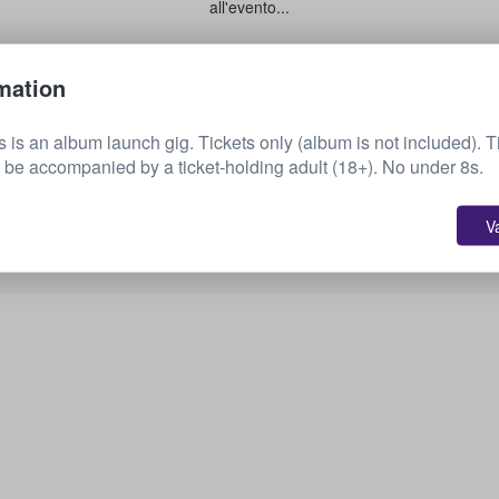
all'evento...
Vendi i tuoi biglietti
mation
is is an album launch gig. Tickets only (album is not included).
Vedi i prossimi eventi
be accompanied by a ticket-holding adult (18+). No under 8s.
V
Ti interessano altre opzioni? Vedi un po' cosa
abbiamo a disposizione.