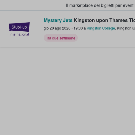
Il marketplace dei biglietti per event
Mystery Jets
Kingston upon Thames Ti
StubHub - Dove i fan comprano e 
gio 20 ago 2026
•
19:30
a
Kingston College
,
Kingston 
Tra due settimane