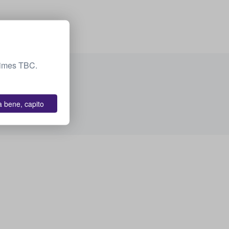
 Times TBC.
a bene, capito