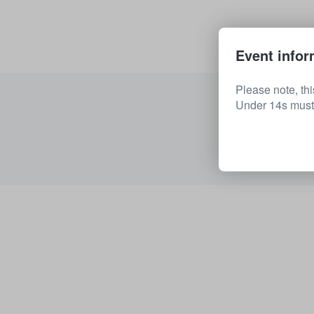
Event infor
Please note, th
Under 14s must 