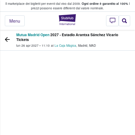
Il marketplace dei biglietti per eventi dal vivo dal 2009.
Ogni ordine è garantito al 100%
I
i fan comprano e vendono biglietti
prezzi possono essere differenti dal valore nominale.
StubHub - Dove i 
Menu
Mutua Madrid Open
2027 - Estadio Arantxa Sánchez Vicario
Tickets
lun 26 apr 2027
•
11:10
at
La Caja Mágica
,
Madrid
,
MAD