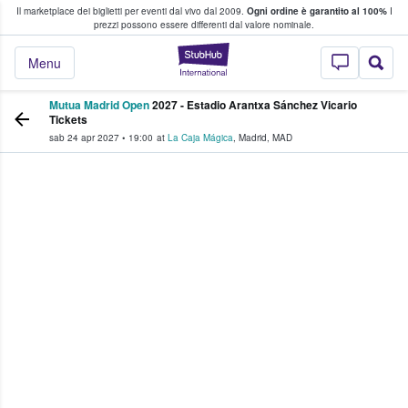
Il marketplace dei biglietti per eventi dal vivo dal 2009.
Ogni ordine è garantito al 100%
I
i fan comprano e vendono biglietti
prezzi possono essere differenti dal valore nominale.
StubHub - Dove i 
Menu
Mutua Madrid Open
2027 - Estadio Arantxa Sánchez Vicario
Tickets
sab 24 apr 2027
•
19:00
at
La Caja Mágica
,
Madrid
,
MAD